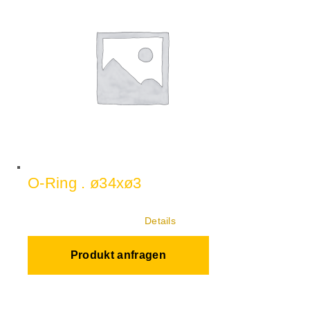
O-Ring . ø34xø3
Details
Produkt anfragen