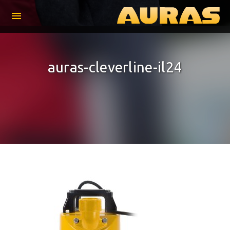
menu
auras-cleverline-il24