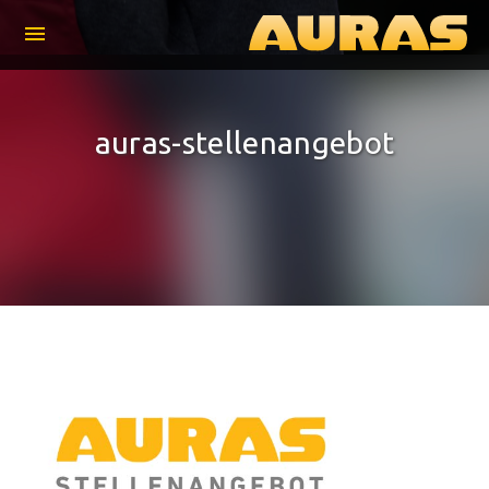
menu
auras-stellenangebot