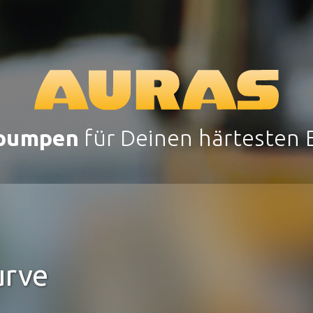
pumpen
für Deinen härtesten E
urve