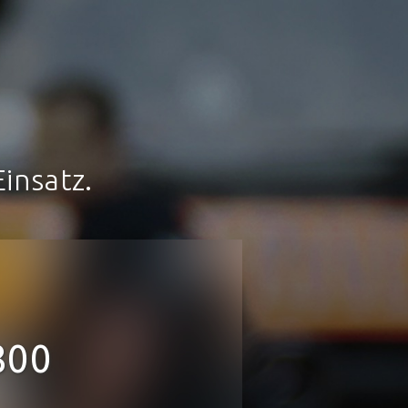
insatz.
800