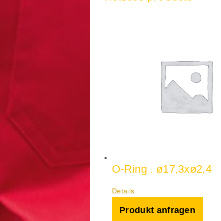
O-Ring . ø17,3xø2,4
Details
Produkt anfragen