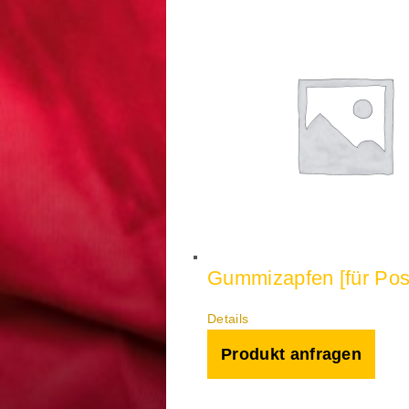
Gummizapfen [für Pos
Details
Produkt anfragen