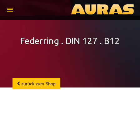
menu
Federring . DIN 127 . B12
zurück zum Shop