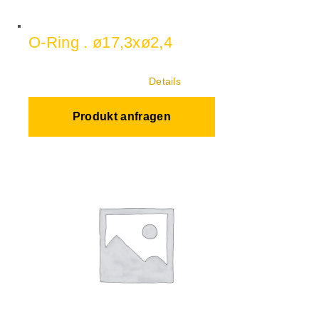
O-Ring . ø17,3xø2,4
Details
Produkt anfragen