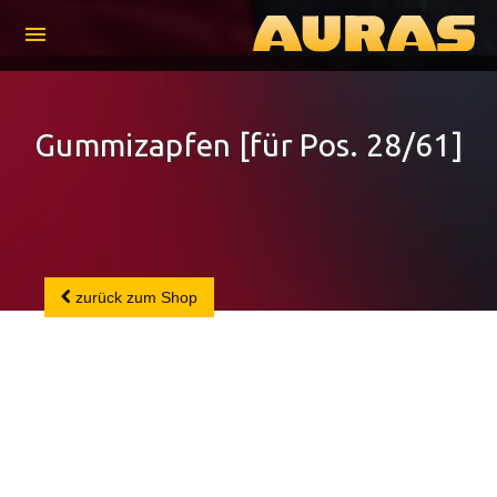
menu
Gummizapfen [für Pos. 28/61]
zurück zum Shop