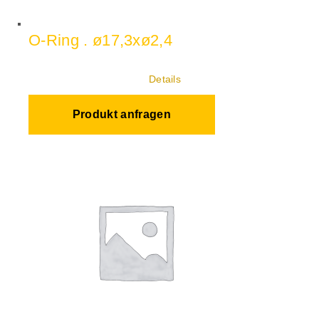
O-Ring . ø17,3xø2,4
Details
Produkt anfragen