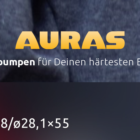
pumpen
für Deinen härtesten E
9,8/ø28,1×55