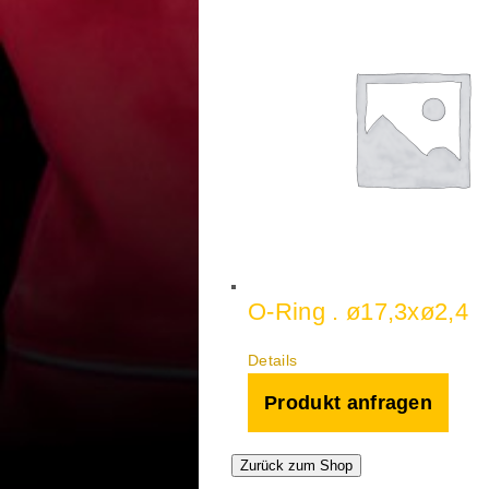
O-Ring . ø17,3xø2,4
Details
Produkt anfragen
Zurück zum Shop