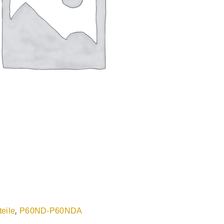
,
teile
P60ND-P60NDA