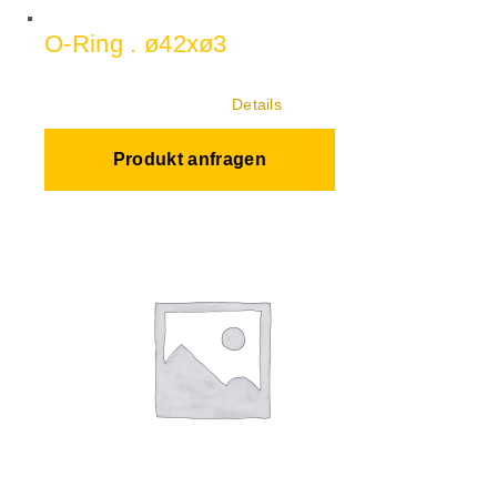
O-Ring . ø42xø3
Details
Produkt anfragen