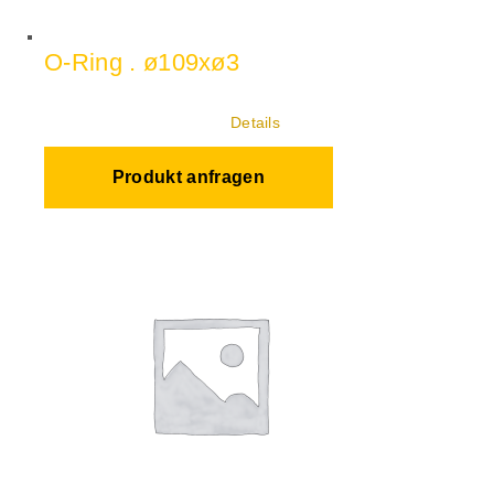
O-Ring . ø109xø3
Details
Produkt anfragen