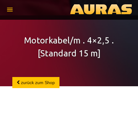
menu
Motorkabel/m . 4×2,5 .
[Standard 15 m]
zurück zum Shop