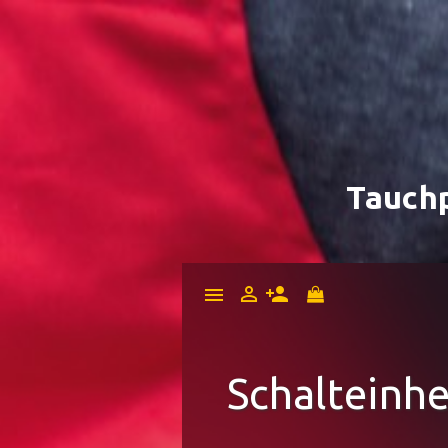
Tauch


menu
Schalteinhe