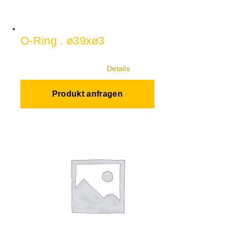
O-Ring . ø39xø3
Details
Produkt anfragen