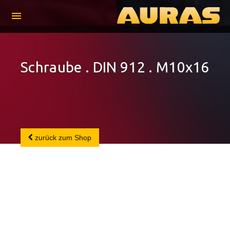
menu
Schraube . DIN 912 . M10x16
zurück zum Shop