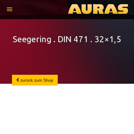
menu
Seegering . DIN 471 . 32×1,5
zurück zum Shop