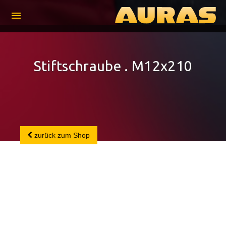
menu
Stiftschraube . M12x210
zurück zum Shop