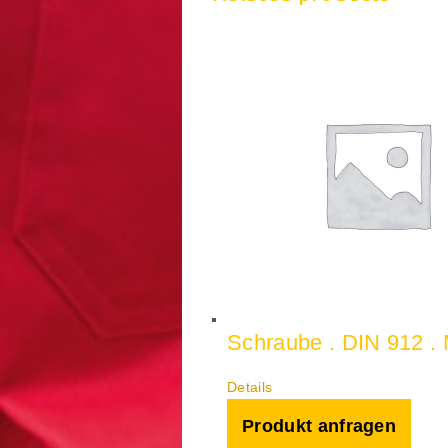
Schraube . DIN 912 .
Details
Produkt anfragen