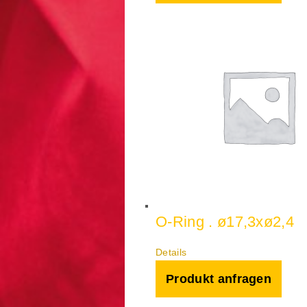
O-Ring . ø17,3xø2,4
Details
Produkt anfragen